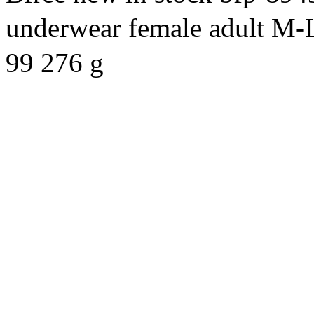
underwear
female
adult
M-
99
276 g