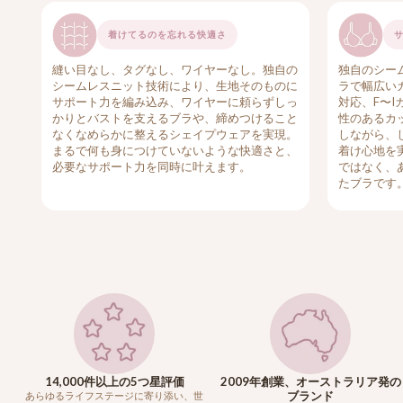
着けてるのを忘れる快適さ
縫い目なし、タグなし、ワイヤーなし。独自の
独自のシー
シームレスニット技術により、生地そのものに
ラで幅広い
サポート力を編み込み、ワイヤーに頼らずしっ
対応、F〜
かりとバストを支えるブラや、締めつけること
性のあるカ
なくなめらかに整えるシェイプウェアを実現。
しながら、
まるで何も身につけていないような快適さと、
着け心地を
必要なサポート力を同時に叶えます。
ではなく、
たブラです
14,000件以上の5つ星評価
2009年創業、オーストラリア発の
ブランド
あらゆるライフステージに寄り添い、世