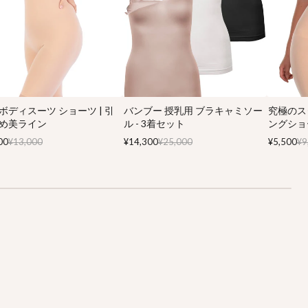
ボディスーツ ショーツ | 引
バンブー 授乳用 ブラキャミソー
究極のス
め美ライン
ル - 3着セット
ングショ
00
¥13,000
¥14,300
¥25,000
¥5,500
¥9