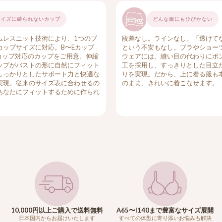
サイズに縛られないカップ
どんな服にもひびかない
ムレスニット技術により、1つのブ
段差なし。ラインなし。「透けて
カップサイズに対応。B〜Eカップ
という不安もなし。ブラやショー
Iカップ対応のカップをご用意。伸縮
ウェアには、縫い目の代わりにボ
ップがバストの形に自然にフィット
工を採用し、すっきりとした目立
しっかりとしたサポート力と快適な
りを実現。だから、上に着る服も
実現。従来のサイズ表に合わせるの
のまま、きれいに着こなせます。
あなたにフィットするために作られ
。
10,000円以上ご購入で送料無料
A65〜I140まで豊富なサイズ展開
日本国内からお届けいたします
すべての体型に寄り添いお悩みも解決