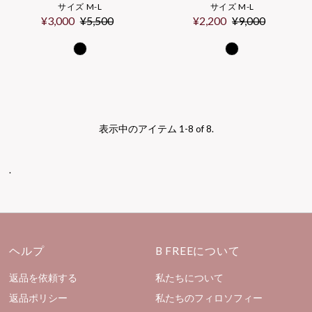
サイズ M-L
サイズ M-L
セ
¥3,000
通
¥5,500
セ
¥2,200
通
¥9,000
ー
常
ー
常
ル
価
ル
価
価
格
価
格
格
格
表示中のアイテム 1-8 of 8.
.
ヘルプ
B FREEについて
返品を依頼する
私たちについて
返品ポリシー
私たちのフィロソフィー