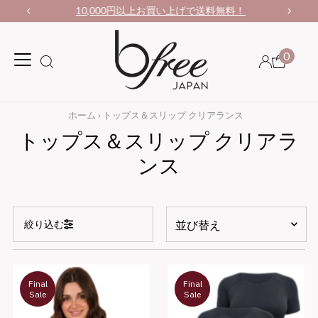
10,000円以上お買い上げで送料無料！
0
ホーム
›
トップス＆スリップ クリアランス
トップス＆スリップ クリアラ
ンス
並
絞り込む
び
替
オススメ
え
関連性が最も高い
Final
Final
3
Sale
セット
Sale
価格の安い順