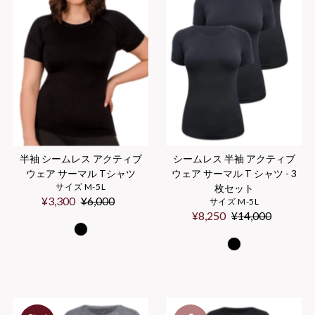
価格の高い順
半袖 シームレス アクティブ
シームレス 半袖 アクティブ
ウェア サーマル Tシャツ
ウェア サーマル T シャツ - 3
サイズ M-5L
枚セット
セ
¥3,300
通
¥6,000
サイズ M-5L
ー
常
セ
¥8,250
通
¥14,000
ル
価
ー
常
価
格
ル
価
格
価
格
格