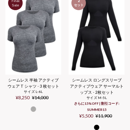
Final
3
2
セット
Sale
セット
シームレス 半袖 アクティブ
シームレス ロングスリーブ
ウェア T シャツ - 3 枚セット
アクティブウェア サーマルト
サイズ L-6L
ップス - 2枚セット
セ
¥8,250
通
¥14,000
サイズ M-5L
ー
常
さらに15%OFF | 割引コード:
ル
価
SUMMER15
価
格
セ
¥5,500
通
¥11,900
格
ー
常
ル
価