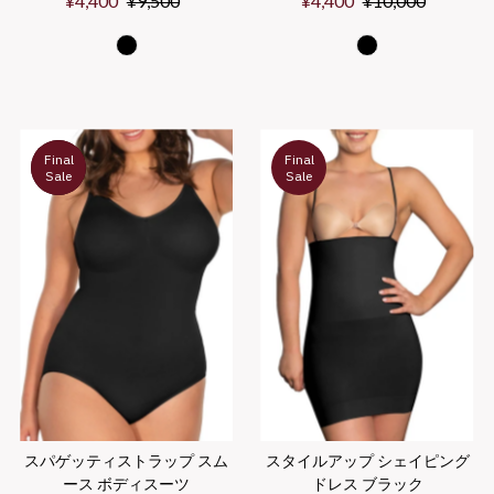
セ
¥4,400
通
¥9,500
セ
¥4,400
通
¥10,000
ー
常
ー
常
ル
価
ル
価
価
格
価
格
格
格
Final
Final
Sale
Sale
スパゲッティストラップ スム
スタイルアップ シェイピング
ース ボディスーツ
ドレス ブラック