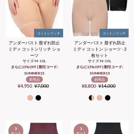
コットンリッチ
コットンリッチ
アンダーバスト 股ずれ防止
アンダーバスト 股ずれ防止
ミディ コットンリッチ ショ
ミディ コットン ショーツ - 2
ーツ
枚セット
サイズ M-10L
サイズ M-10L
さらに15%OFF | 割引コード:
さらに15%OFF | 割引コード:
SUMMER15
SUMMER15
新商品
新商品
セ
¥4,950
通
¥7,000
セ
¥8,800
通
¥14,000
ー
常
ー
常
ル
価
ル
価
価
格
価
格
格
格
3
3
セット
セット