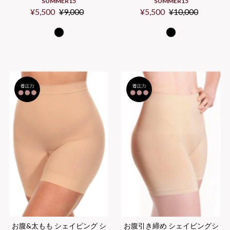
SUMMER15
SUMMER15
セ
¥5,500
通
¥9,000
セ
¥5,500
通
¥10,000
ー
常
ー
常
ル
価
ル
価
価
格
価
格
格
格
お腹&太もも シェイピング シ
お腹引き締め シェイピングシ