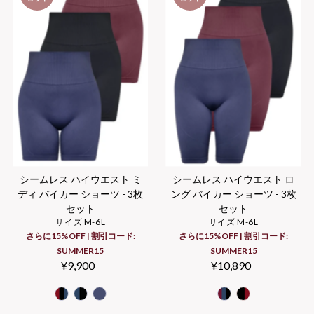
シームレス ハイウエスト ミ
シームレス ハイウエスト ロ
ディ バイカー ショーツ - 3枚
ング バイカー ショーツ - 3枚
セット
セット
サイズ M-6L
サイズ M-6L
さらに15%OFF | 割引コード:
さらに15%OFF | 割引コード:
SUMMER15
SUMMER15
¥9,900
通
¥10,890
通
常
常
価
価
格
格