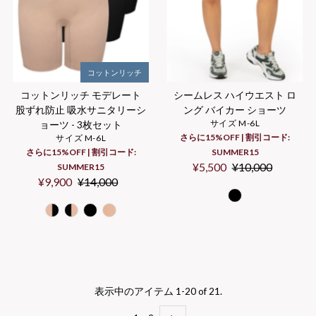
コットンリッチ
コットンリッチ モデレート
シームレス ハイウエスト ロ
股ずれ防止 吸水サニタリーシ
ング バイカー ショーツ
サイズ M-6L
ョーツ - 3枚セット
さらに15%OFF | 割引コード:
サイズ M-6L
さらに15%OFF | 割引コード:
SUMMER15
セ
¥5,500
通
¥10,000
SUMMER15
セ
¥9,900
通
¥14,000
ー
常
ー
常
ル
価
ル
価
価
格
価
格
格
格
表示中のアイテム 1-20 of 21.