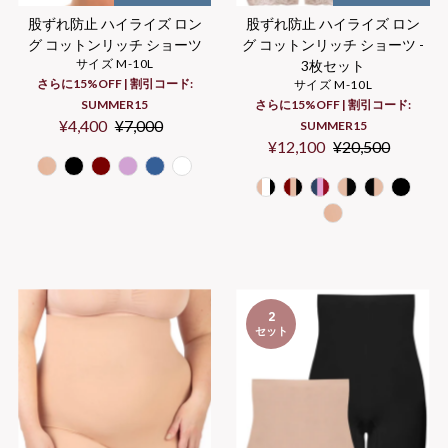
股ずれ防止 ハイライズ ロン
股ずれ防止 ハイライズ ロン
グ コットンリッチ ショーツ
グ コットンリッチ ショーツ -
サイズ M-10L
3枚セット
さらに15%OFF | 割引コード:
サイズ M-10L
SUMMER15
さらに15%OFF | 割引コード:
セ
¥4,400
通
¥7,000
SUMMER15
ー
常
セ
¥12,100
通
¥20,500
ル
価
ー
常
価
格
ル
価
格
価
格
格
2
セット