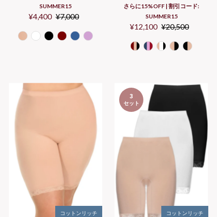
SUMMER15
さらに15%OFF | 割引コード:
セ
¥4,400
通
¥7,000
SUMMER15
ー
常
セ
¥12,100
通
¥20,500
ル
価
ー
常
価
格
ル
価
格
価
格
格
3
セット
コットンリッチ
コットンリッチ