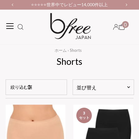
10,000円以上お買い上げで送料無料！
0
ホーム
›
Shorts
Shorts
並
絞り込む
び
替
オススメ
え
関連性が最も高い
3
セット
価格の安い順
価格の高い順