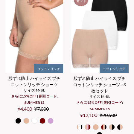
セット
コットンリッチ
コットンリッチ
股ずれ防止 ハイライズ プチ
股ずれ防止 ハイライズ プチ
コットンリッチ ショーツ
コットンリッチ ショーツ - 3
サイズ M-8L
枚セット
さらに15%OFF | 割引コード:
サイズ M-8L
SUMMER15
さらに15%OFF | 割引コード:
セ
¥4,400
通
¥7,000
SUMMER15
ー
常
セ
¥12,100
通
¥20,500
ル
価
ー
常
価
格
ル
価
格
価
格