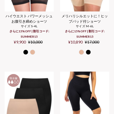
ハイウエスト パワーメッシュ
メリハリシルエットに！ヒッ
お腹引き締めショーツ
プパッド付ショーツ
サイズ S-4L
サイズ M-6L
さらに15%OFF | 割引コード:
さらに15%OFF | 割引コード:
SUMMER15
SUMMER15
セ
¥9,900
通
¥10,000
セ
¥10,890
通
¥17,000
ー
常
ー
常
ル
価
ル
価
価
格
価
格
格
格