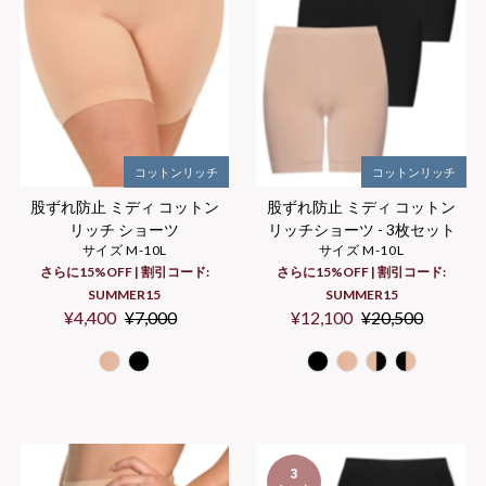
コットンリッチ
コットンリッチ
股ずれ防止 ミディ コットン
股ずれ防止 ミディ コットン
リッチ ショーツ
リッチショーツ - 3枚セット
サイズ M-10L
サイズ M-10L
さらに15%OFF | 割引コード:
さらに15%OFF | 割引コード:
SUMMER15
SUMMER15
セ
¥4,400
通
¥7,000
セ
¥12,100
通
¥20,500
ー
常
ー
常
ル
価
ル
価
価
格
価
格
格
格
3