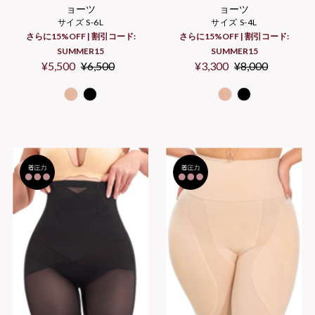
ョーツ
ョーツ
サイズ S-6L
サイズ S-4L
さらに15%OFF | 割引コード:
さらに15%OFF | 割引コード:
SUMMER15
SUMMER15
セ
¥5,500
通
¥6,500
セ
¥3,300
通
¥8,000
ー
常
ー
常
ル
価
ル
価
価
格
価
格
格
格