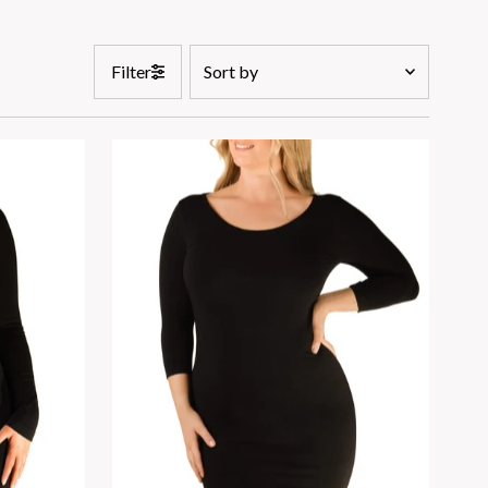
Sort
Filter
by
Featured
Most relevant
Price, low to high
Price, high to low