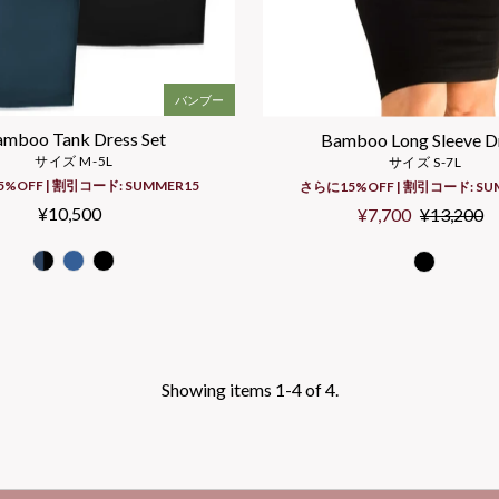
バンブー
mboo Tank Dress Set
Bamboo Long Sleeve D
サイズ M-5L
サイズ S-7L
%OFF | 割引コード: SUMMER15
さらに15%OFF | 割引コード: SU
¥10,500
Regular
Sale
¥7,700
Regular
¥13,200
Price
Price
Price
Showing items 1-4 of 4.