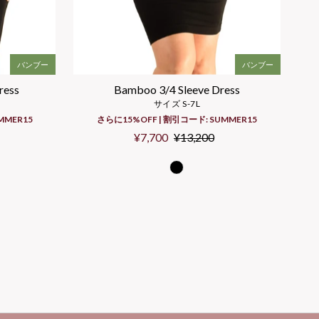
バンブー
バンブー
ress
Bamboo 3/4 Sleeve Dress
サイズ S-7L
MMER15
さらに15%OFF | 割引コード: SUMMER15
Sale
¥7,700
Regular
¥13,200
Price
Price