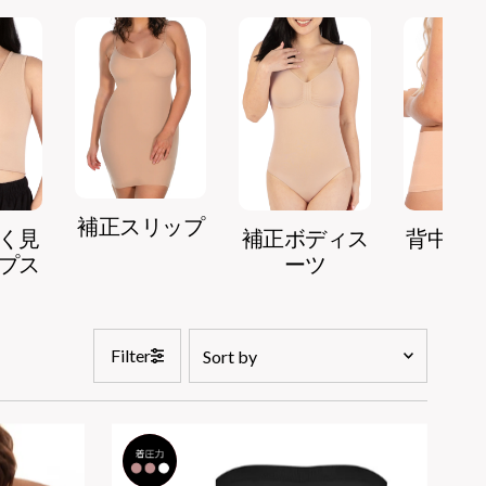
補正スリップ
く見
補正ボディス
背中開
プス
ーツ
下
Sort
Filter
by
Featured
Most relevant
2
セット
Price, low to high