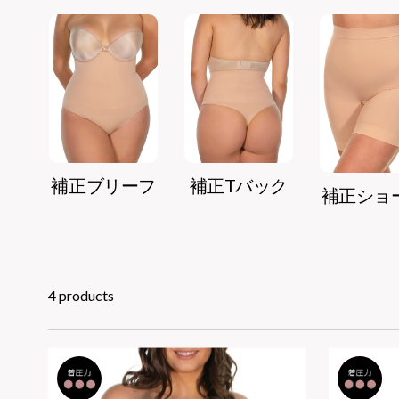
補正ブリーフ
補正Tバック
補正ショ
4 products
2
セット