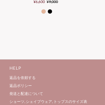
Sale
¥6,600
Regular
¥9,000
Price
Price
HELP
返品を依頼する
返品ポリシー
発送と配達について
ショーツ, シェイプウェア, トップスのサイズ表