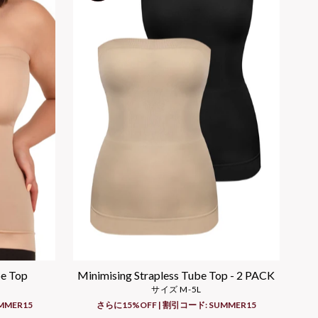
Price, high to low
be Top
Minimising Strapless Tube Top - 2 PACK
サイズ M-5L
MMER15
さらに15%OFF | 割引コード: SUMMER15