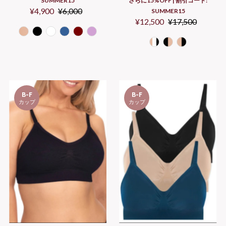
さらに15%OFF | 割引コード:
SUMMER15
Sale
¥4,900
Regular
¥6,000
SUMMER15
Sale
¥12,500
Regular
¥17,500
Price
Price
Price
Price
B-F
B-F
カップ
カップ