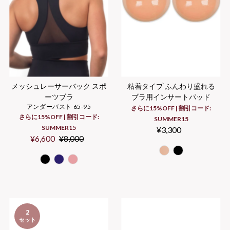
メッシュレーサーバック スポ
粘着タイプ ふんわり盛れる
ーツブラ
ブラ用インサートパッド
アンダーバスト 65-95
さらに15%OFF | 割引コード:
さらに15%OFF | 割引コード:
SUMMER15
SUMMER15
¥3,300
Regular
Sale
¥6,600
Regular
¥8,000
Price
Price
Price
2
セット