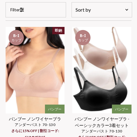
Sort
Filter
by
Featured
即納
Most relevant
B-I
B-I
カップ
カップ
Price, low to high
Price, high to low
バンブー
バンブー
バンブー ノンワイヤーブラ -
バンブー ノンワイヤーブラ
アンダーバスト 70-130
ベーシックカラー3着セット
さらに15%OFF | 割引コード:
アンダーバスト 70-130