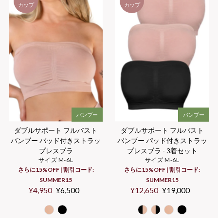
カップ
カップ
バンブー
バンブー
ダブルサポート フルバスト
ダブルサポート フルバスト
バンブー パッド付きストラッ
バンブー パッド付きストラッ
プレスブラ
プレスブラ - 3着セット
サイズ M-6L
サイズ M-6L
さらに15%OFF | 割引コード:
さらに15%OFF | 割引コード:
SUMMER15
SUMMER15
Sale
¥4,950
Regular
¥6,500
Sale
¥12,650
Regular
¥19,000
Price
Price
Price
Price