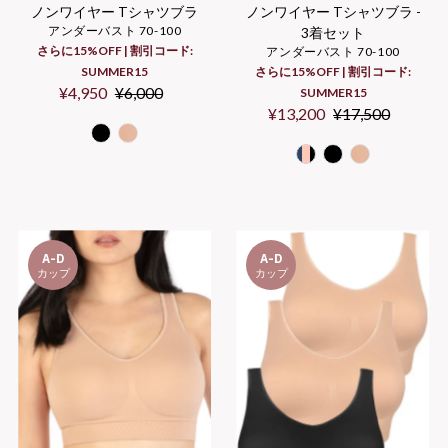
ノンワイヤー Tシャツブラ
ノンワイヤー Tシャツブラ -
アンダーバスト 70-100
3着セット
さらに15%OFF | 割引コード:
アンダーバスト 70-100
SUMMER15
さらに15%OFF | 割引コード:
Sale
¥4,950
Regular
¥6,000
SUMMER15
Price
Price
Sale
¥13,200
Regular
¥17,500
Price
Price
A-D
A-D
カップ
カップ