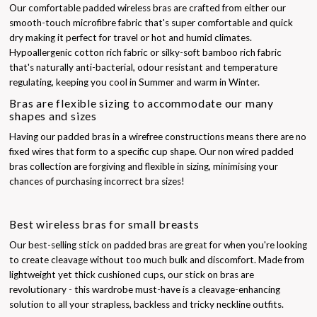
Our comfortable padded wireless bras are crafted from either our
smooth-touch microfibre fabric that's super comfortable and quick
dry making it perfect for travel or hot and humid climates.
Hypoallergenic cotton rich fabric or silky-soft bamboo rich fabric
that's naturally anti-bacterial, odour resistant and temperature
regulating, keeping you cool in Summer and warm in Winter.
Bras are flexible sizing to accommodate our many
shapes and sizes
Having our padded bras in a wirefree constructions means there are no
fixed wires that form to a specific cup shape. Our non wired padded
bras collection are forgiving and flexible in sizing, minimising your
chances of purchasing incorrect bra sizes!
Best wireless bras for small breasts
Our best-selling stick on padded bras are great for when you're looking
to create cleavage without too much bulk and discomfort.
Made from
lightweight yet thick cushioned cups, our stick on bras are
revolutionary - this wardrobe must-have is a cleavage-enhancing
solution to all your strapless, backless and tricky neckline outfits.