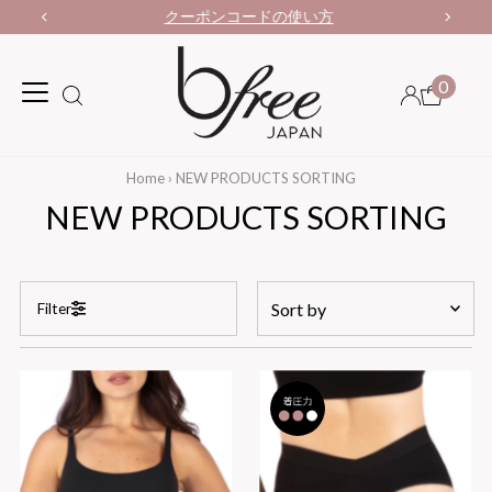
クーポンコードの使い方
0
Home
›
NEW PRODUCTS SORTING
NEW PRODUCTS SORTING
Sort
Filter
by
Featured
Most relevant
Price, low to high
Price, high to low