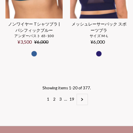
ノンワイヤー Tシャツブラ |
メッシュレーサーバック スポ
パシフィックブルー
ーツブラ
アンダーバスト 65-100
サイズ M-L
Sale
¥3,500
Regular
¥6,000
¥6,000
Regular
Price
Price
Price
Showing items 1-20 of 377.
1
2
3
…
19