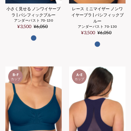
小さく見せる ノンワイヤーブ
レース ミニマイザー ノンワ
ラ | パシフィックブルー
イヤーブラ | パシフィックブ
アンダーバスト 70-130
ルー
Sale
¥3,500
Regular
¥6,050
アンダーバスト 70-130
Price
Price
Sale
¥3,500
Regular
¥6,050
Price
Price
B-F
A-E
カップ
カップ