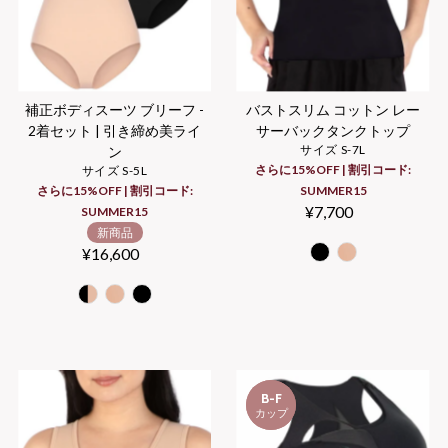
補正ボディスーツ ブリーフ -
バストスリム コットン レー
2着セット | 引き締め美ライ
サーバックタンクトップ
サイズ S-7L
ン
さらに15%OFF | 割引コード:
サイズ S-5L
さらに15%OFF | 割引コード:
SUMMER15
¥7,700
Regular
SUMMER15
Price
新商品
¥16,600
Regular
Price
3
B-F
セット
カップ