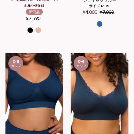
シフィックブルー
SUMMER15
サイズ M-8L
Sale
¥4,000
Regular
¥7,000
新商品
¥7,590
Regular
Price
Price
Price
C-G
C-G
カップ
カップ