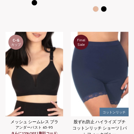
Price
Final
C-G
Sale
カップ
コットンリッチ
メッシュ シームレス ブラ
股ずれ防止 ハイライズ プチ
アンダーバスト 65-95
コットンリッチ ショーツ | パ
さらに15%OFF | 割引コード: