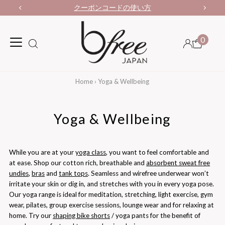
クーポンコードの使い方
0
Home
›
Yoga & Wellbeing
Yoga & Wellbeing
While you are at your
yoga class
, you want to feel comfortable and
at ease. Shop our cotton rich, breathable and
absorbent sweat free
undies
,
bras
and
tank tops
. Seamless and wirefree underwear won’t
irritate your skin or dig in, and stretches with you in every yoga pose.
Our yoga range is ideal for meditation, stretching, light exercise, gym
wear, pilates, group exercise sessions, lounge wear and for relaxing at
home. Try our
shaping bike shorts
/ yoga pants for the benefit of