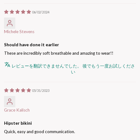
06/02/2024
Michele Stevens
Should have done it earlier
These are incredibly soft breathable and amazing to wear!!
レビューを翻訳できませんでした。 後でもう一度お試しくださ
い
05/31/2023
Grace Kalisch
Hipster bikini
Quick, easy and good communication.