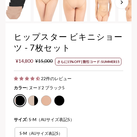
ヒップスター ビキニショー
ツ - 7枚セット
セ
¥14,800
通
¥15,000
さらに15%OFF | 割引コード: SUMMER15
ー
常
ル
価
22件のレビュー
価
格
格
カラー:
ヌード2 ブラック5
サイズ:
S-M（AUサイズ表記S）
S-M（AUサイズ表記S）