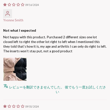
09/16/2024
Yvonne Smith
Not what I expected
Not happy with this product. Purchased 2 different sizes one lot
closed left to right the other lot right to left when I mentioned this
they told that’s how it is, my age and arthritis I can only do right to left.
The inserts won’t stay put, not a good product
レビューを翻訳できませんでした。 後でもう一度お試しくださ
い
09/01/2024