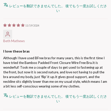
レビューを翻訳できませんでした。 後でもう一度お試しくださ
い
11/19/2024
Beth Mathews
I love these bras
Although I have used BFree bras for many years, this is the first time I
have tried the Bamboo Padded Front Closure Wire Free Bra.It is
wonderful! Took me a couple of days to get used to fastening up at
the front, but now it is second nature, and love not having to pull the
bra around my body, just 'flip' it up.It gives good support, and the
neckline sits slightly lower than me on my usual style, which means I am
a bit less self-conscious wearing some of my clothes.
レビューを翻訳できませんでした。 後でもう一度お試しくださ
い