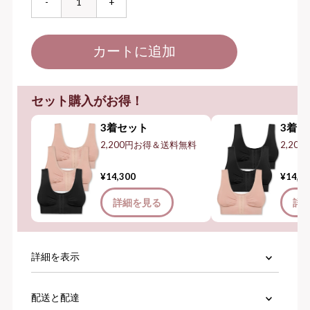
-
+
セット購入がお得！
3着セット
3着セ
2,200円お得＆送料無料
2,20
¥14,300
¥14,3
詳細を見る
詳
詳細を表示
配送と配達