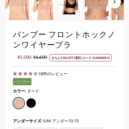
バンブー フロントホックノ
ンワイヤーブラ
セ
¥5,500
通
¥6,600
さらに15%OFF | 割引コード: SUMMER15
ー
常
ル
価
18件のレビュー
価
格
格
バンブー
カラー:
ヌード
アンダーサイズ:
S/M: アンダー70-75