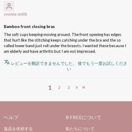
yvonne smith
Bamboo front closing bras
The soft cups keeping moving around. The front opening has edges
that hurt like the stitching keeps catching under the bra and the so
called lower band just roll under the breasts. I wanted these because I
am elderly and have arthritis but I am not impressed.
レビューを翻訳できませんでした。 後でもう一度お試しくださ
い
1
2
3
ヘルプ
B FREEについて
返品を依頼する
私たちについて