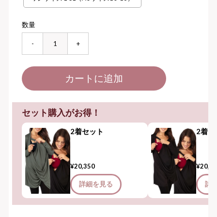
数量
-
+
セット購入がお得！
2着セット
2着セ
¥20,350
¥20,3
詳細を見る
詳