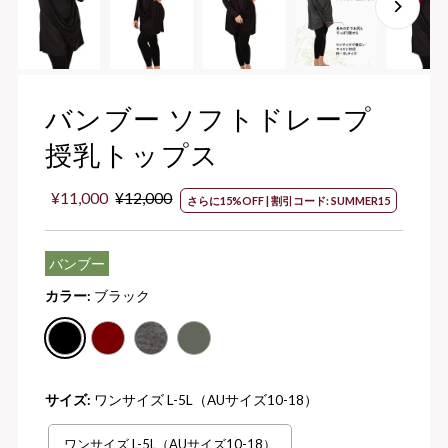
バンブー ソフトドレープ
授乳トップス
セ
¥11,000
通
¥12,000
さらに15%OFF | 割引コード: SUMMER15
ー
常
ル
価
価
格
バンブー
格
カラー:
ブラック
サイズ:
ワンサイズ L-5L（AUサイズ10-18）
ワンサイズ L-5L（AUサイズ10-18）