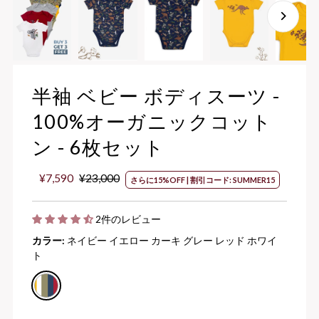
半袖 ベビー ボディスーツ -
100%オーガニックコット
ン - 6枚セット
セ
¥7,590
通
¥23,000
さらに15%OFF | 割引コード: SUMMER15
ー
常
ル
価
2件のレビュー
価
格
格
カラー:
ネイビー イエロー カーキ グレー レッド ホワイ
ト