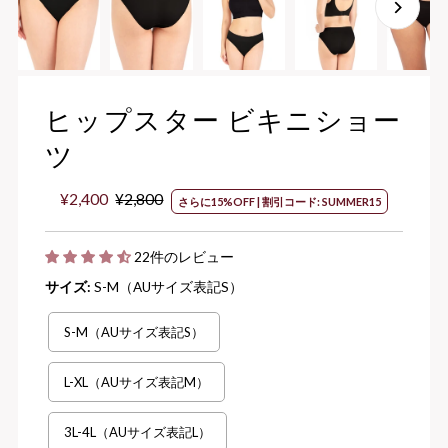
ヒップスター ビキニショー
ツ
セ
¥2,400
通
¥2,800
さらに15%OFF | 割引コード: SUMMER15
ー
常
ル
価
22件のレビュー
価
格
格
サイズ:
S-M（AUサイズ表記S）
S-M（AUサイズ表記S）
L-XL（AUサイズ表記M）
3L-4L（AUサイズ表記L）