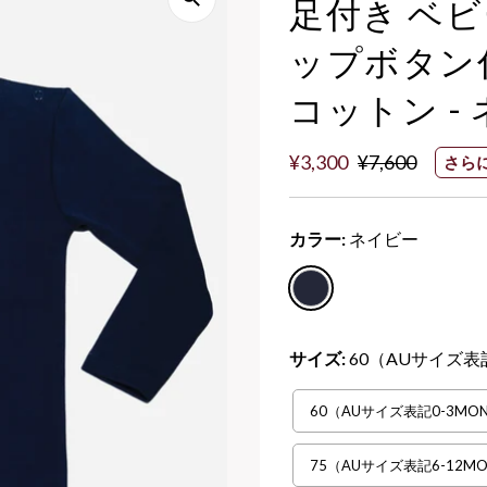
足付き ベビ
ップボタン付
コットン -
セ
¥3,300
通
¥7,600
さらに
ー
常
ル
価
カラー:
ネイビー
価
格
格
サイズ:
60（AUサイズ表記0
60（AUサイズ表記0-3MON
75（AUサイズ表記6-12MO