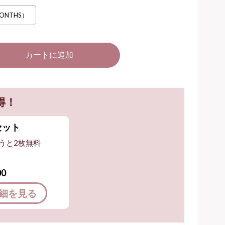
ONTHS）
得！
セット
うと2枚無料
00
細を見る