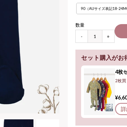
90（AUサイズ表記18-24M
数量
-
+
セット購入がお
4枚
2枚買
¥6,6
詳