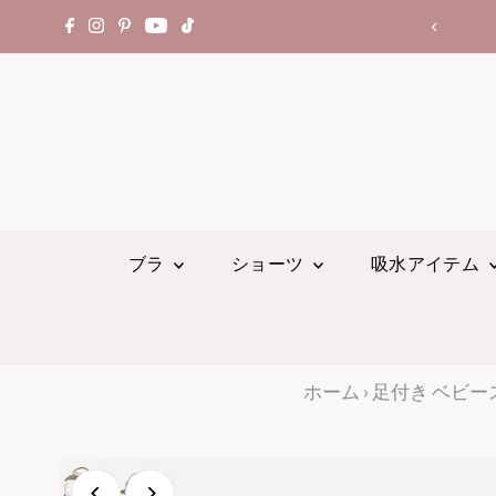
⭐世界中でレビュー14,000件以上
ブラ
ショーツ
吸水アイテム
ホーム
›
足付き ベビース