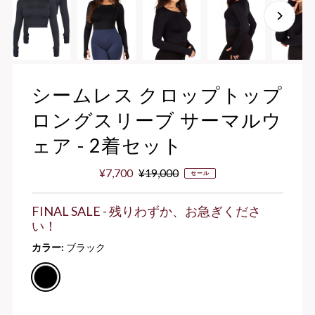
シームレス クロップトップ
ロングスリーブ サーマルウ
ェア - 2着セット
セ
¥7,700
通
¥19,000
セール
ー
常
ル
価
FINAL SALE - 残りわずか、お急ぎくださ
価
格
い！
格
カラー:
ブラック