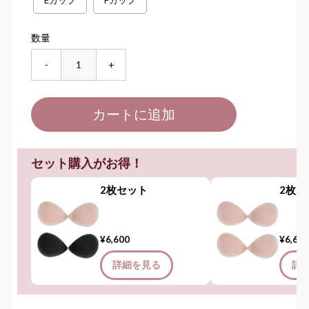
Eカップ
Fカップ
数量
-
+
セット購入がお得！
2枚セット
2枚セ
¥6,600
¥6,60
詳細を見る
詳