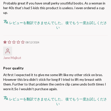
Probably great if you have small perky youthful boobs. As a woman in
her 40s that’s had 5 kids this product is useless. I even ordered a cup
up.
レビューを翻訳できませんでした。 後でもう一度お試しくださ
い
08/12/2024
Jane Majkut
Poor quality
At first I expected it to give me some lift like my other stick on bras.
However this bra didn’t stick for long if I tried to lift my breast with
them. Further to that problem the centre clip came undo both times I
wore it.So I wouldn’t purchase again.
レビューを翻訳できませんでした。 後でもう一度お試しくださ
い