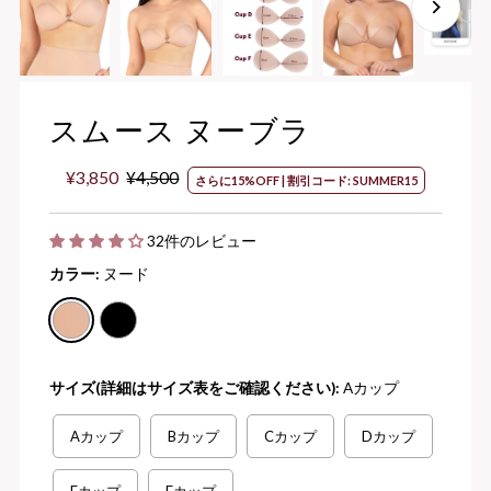
スムース ヌーブラ
セ
¥3,850
通
¥4,500
さらに15%OFF | 割引コード: SUMMER15
ー
常
ル
価
32件のレビュー
価
格
格
カラー:
ヌード
サイズ(詳細はサイズ表をご確認ください):
Aカップ
Aカップ
Bカップ
Cカップ
Dカップ