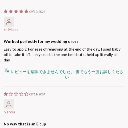
09/12/2024
Eli Mann
Worked perfectly for my wedding dress
Easy to apply. For ease of removing at the end of the day, I used baby
oil to take it off. I only used it the one time but it held up literally all
day.
レビューを翻訳できませんでした。 後でもう一度お試しくださ
い
09/11/2024
Nardia
No way that is an E cup