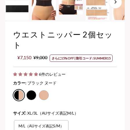
ウエストニッパー 2個セッ
ト
セ
¥7,150
通
¥9,000
さらに15%OFF | 割引コード: SUMMER15
ー
常
ル
価
6件のレビュー
価
格
格
カラー:
ブラック ヌード
サイズ:
XL/3L（AUサイズ表記M/L）
M/L（AUサイズ表記S/M）