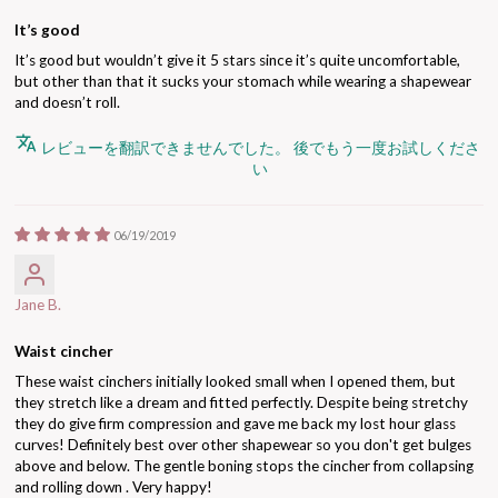
It’s good
It’s good but wouldn’t give it 5 stars since it’s quite uncomfortable,
but other than that it sucks your stomach while wearing a shapewear
and doesn’t roll.
レビューを翻訳できませんでした。 後でもう一度お試しくださ
い
06/19/2019
Jane B.
Waist cincher
These waist cinchers initially looked small when I opened them, but
they stretch like a dream and fitted perfectly. Despite being stretchy
they do give firm compression and gave me back my lost hour glass
curves! Definitely best over other shapewear so you don't get bulges
above and below. The gentle boning stops the cincher from collapsing
and rolling down . Very happy!