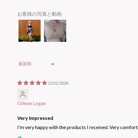
お客様の写真と動画
Sort by
12/01/2024
Gillean Logan
Very Impressed
I'm very happy with the products I received. Very comforta