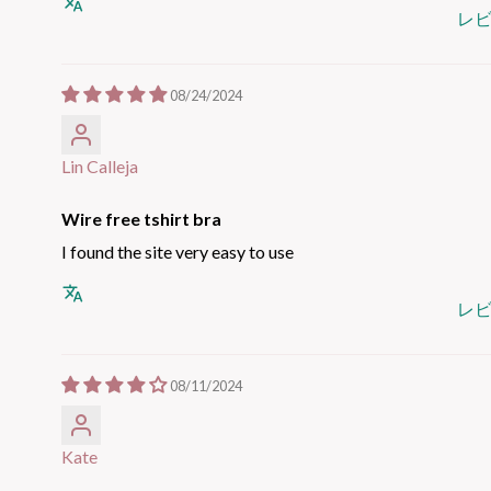
レ
08/24/2024
Lin Calleja
Wire free tshirt bra
I found the site very easy to use
レ
08/11/2024
Kate