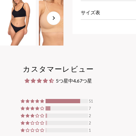
サイズ表
カスタマーレビュー
5つ星中4.67つ星
51
7
2
2
1