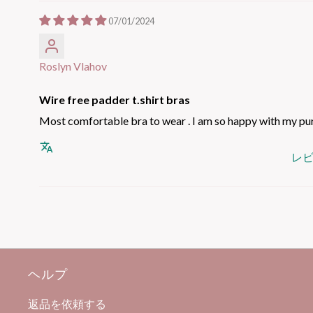
07/01/2024
Roslyn Vlahov
Wire free padder t.shirt bras
Most comfortable bra to wear . I am so happy with my pu
レ
ヘルプ
返品を依頼する