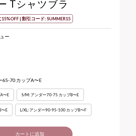
ー Tシャツブラ
15%OFF | 割引コード: SUMMER15
ビュー
ー65-70 カップA〜E
プA〜E
S/M: アンダー70-75 カップB〜E
B〜E
L/XL: アンダー90-95-100 カップB〜F