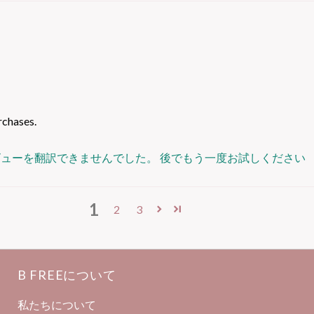
rchases.
ビューを翻訳できませんでした。 後でもう一度お試しください
1
2
3
B FREEについて
私たちについて