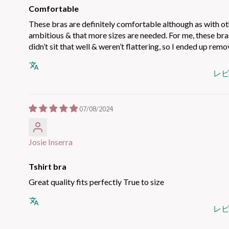
Comfortable
These bras are definitely comfortable although as with othe
ambitious & that more sizes are needed. For me, these bras
didn’t sit that well & weren’t flattering, so I ended up rem
レ
07/08/2024
Josie Inserra
Tshirt bra
Great quality fits perfectly True to size
レ