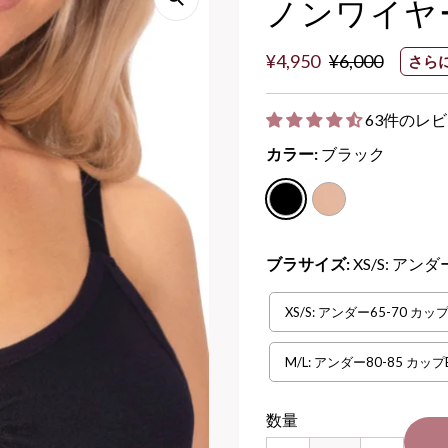
ノンワイヤ
セ
¥4,950
通
¥6,000
さらに
ー
常
ル
価
63件のレ
価
格
カラー:
ブラック
格
ブラサイズ:
XS/S: アンダ
XS/S: アンダー65-70 カッ
M/L: アンダー80-85 カップ
数量