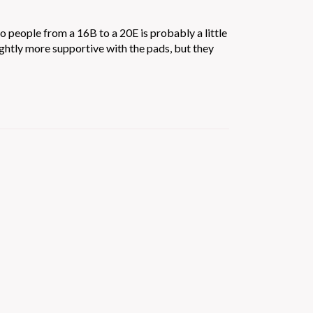
to people from a 16B to a 20E is probably a little
ightly more supportive with the pads, but they