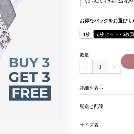
80（AUサイズ表記12-18M
お得なパックをお選びく
1枚
6枚セット - 3
数量
-
+
詳細を表示
配送と配達
サイズ表