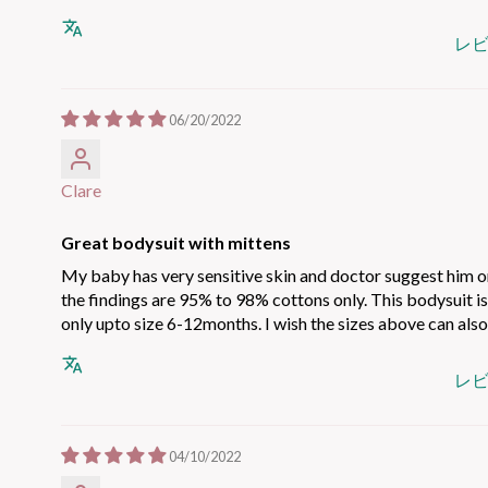
レ
06/20/2022
Clare
Great bodysuit with mittens
My baby has very sensitive skin and doctor suggest him o
the findings are 95% to 98% cottons only. This bodysuit is
only upto size 6-12months. I wish the sizes above can also
レ
04/10/2022