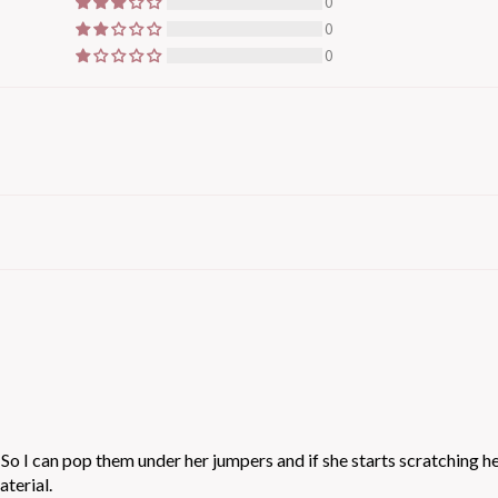
0
0
0
o I can pop them under her jumpers and if she starts scratching hers
aterial.