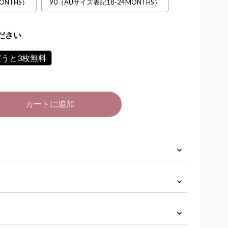
ONTHS）
90（AUサイズ表記18-24MONTHS）
ださい
枚買うと3枚無料