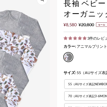
長袖 ベビー 
オーガニック
セ
¥8,580
通
¥20,800
セール
ー
常
ル
価
3件のレビ
価
格
カラー:
アニマルプリン
格
サイズ:
55（AUサイズ表記
55（AUサイズ表記NEWBO
70（AUサイズ表記3-6MON