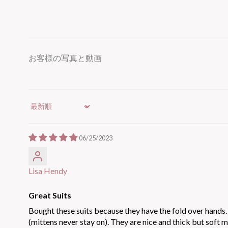
お客様の写真と動画
Sort by
06/25/2023
Lisa Hendy
Great Suits
Bought these suits because they have the fold over hands. S
(mittens never stay on). They are nice and thick but soft m