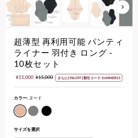
超薄型 再利用可能 パンティ
ライナー 羽付き ロング -
10枚セット
セ
¥11,000
通
¥15,000
さらに15%OFF | 割引コード: SUMMER15
ー
常
ル
価
価
格
カラー:
ヌード
格
サイズを選択